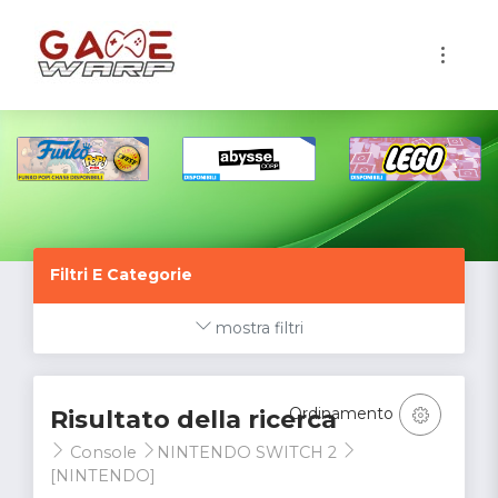
1
Filtri E Categorie
mostra filtri
Ordinamento
Risultato della ricerca
Console
NINTENDO SWITCH 2
[NINTENDO]