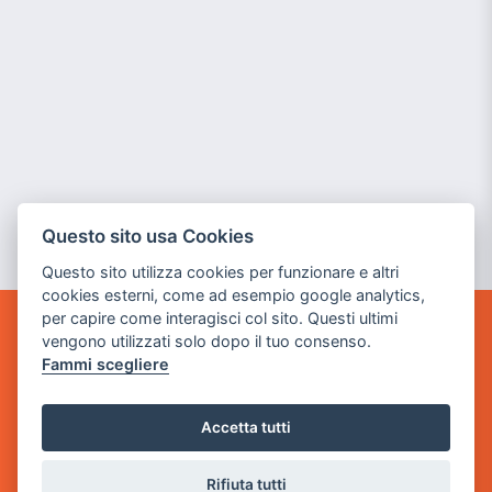
Questo sito usa Cookies
Questo sito utilizza cookies per funzionare e altri
cookies esterni, come ad esempio google analytics,
per capire come interagisci col sito. Questi ultimi
vengono utilizzati solo dopo il tuo consenso.
GAME WARP
BY POWER GAME SRL
Fammi scegliere
Sede Legale
Accetta tutti
via Villaggio dei Platani, 3
- 25014 Castenedolo, Brescia
Rifiuta tutti