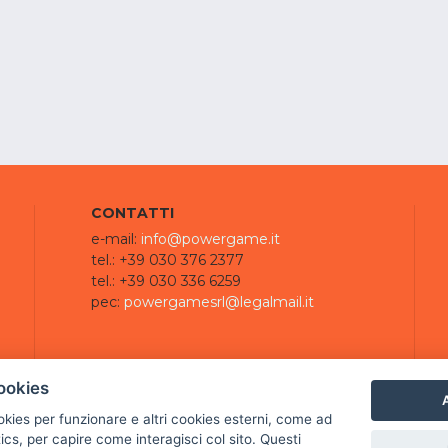
CONTATTI
e-mail:
info@powergame.it
tel.: +39 030 376 2377
tel.: +39 030 336 6259
pec:
powergamesrl@legalmail.it
ookies
A
ookies per funzionare e altri cookies esterni, come ad
cs, per capire come interagisci col sito. Questi