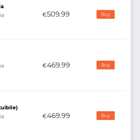
ia
509.99
€
Buy
na
469.99
€
Buy
na
uibile)
469.99
€
Buy
na