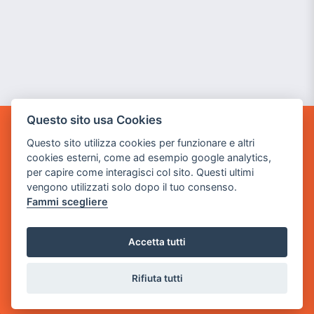
Questo sito usa Cookies
GAME WARP
Questo sito utilizza cookies per funzionare e altri
BY POWER GAME SRL
cookies esterni, come ad esempio google analytics,
per capire come interagisci col sito. Questi ultimi
Sede Legale
vengono utilizzati solo dopo il tuo consenso.
via Villaggio dei Platani, 3
Fammi scegliere
- 25014 Castenedolo, Brescia
Sede Operativa
Accetta tutti
via Industriale, 2 - 25082 Botticino, BS
Rifiuta tutti
Partita iva 03308130982
Cod. SDI: USAL8PV