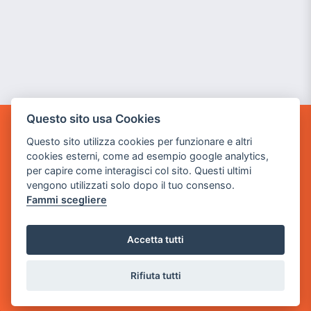
Questo sito usa Cookies
GAME WARP
Questo sito utilizza cookies per funzionare e altri
BY POWER GAME SRL
cookies esterni, come ad esempio google analytics,
per capire come interagisci col sito. Questi ultimi
Sede Legale
vengono utilizzati solo dopo il tuo consenso.
via Villaggio dei Platani, 3
Fammi scegliere
- 25014 Castenedolo, Brescia
Sede Operativa
Accetta tutti
via Industriale, 2 - 25082 Botticino, BS
Rifiuta tutti
Partita iva 03308130982
Cod. SDI: USAL8PV