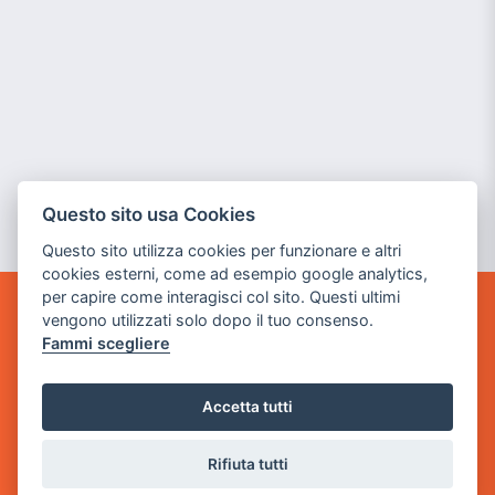
Questo sito usa Cookies
Questo sito utilizza cookies per funzionare e altri
cookies esterni, come ad esempio google analytics,
per capire come interagisci col sito. Questi ultimi
vengono utilizzati solo dopo il tuo consenso.
GAME WARP
Fammi scegliere
BY POWER GAME SRL
Sede Legale
Accetta tutti
via Villaggio dei Platani, 3
- 25014 Castenedolo, Brescia
Rifiuta tutti
Sede Operativa