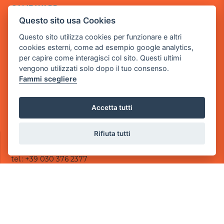
GAME WARP
BY POWER GAME SRL
Questo sito usa Cookies
Questo sito utilizza cookies per funzionare e altri
Sede Legale
cookies esterni, come ad esempio google analytics,
via Villaggio dei Platani, 3
per capire come interagisci col sito. Questi ultimi
- 25014 Castenedolo, Brescia
vengono utilizzati solo dopo il tuo consenso.
Sede Operativa
Fammi scegliere
via Industriale, 2 - 25082 Botticino, BS
Partita iva 03308130982
Accetta tutti
Cod. SDI: USAL8PV
Rifiuta tutti
CONTATTI
e-mail:
info@powergame.it
tel.: +39 030 376 2377
tel.: +39 030 336 6259
pec:
powergamesrl@legalmail.it
LINK UTILI
Chi siamo
Informazioni generali