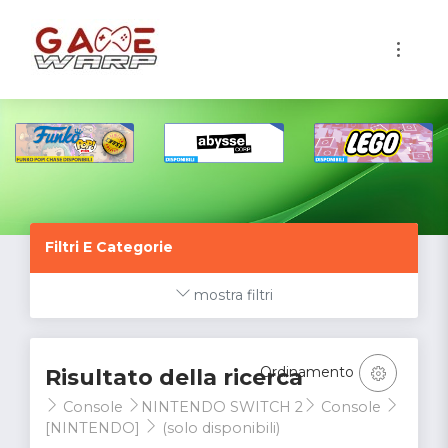
1
Filtri E Categorie
mostra filtri
Ordinamento
Risultato della ricerca
Console
NINTENDO SWITCH 2
Console
[NINTENDO]
(solo disponibili)