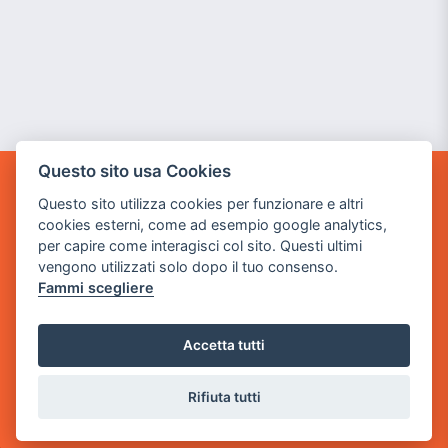
Questo sito usa Cookies
GAME WARP
Questo sito utilizza cookies per funzionare e altri
BY POWER GAME SRL
cookies esterni, come ad esempio google analytics,
per capire come interagisci col sito. Questi ultimi
Sede Legale
vengono utilizzati solo dopo il tuo consenso.
via Villaggio dei Platani, 3
Fammi scegliere
- 25014 Castenedolo, Brescia
Sede Operativa
Accetta tutti
via Industriale, 2 - 25082 Botticino, BS
Rifiuta tutti
Partita iva 03308130982
Cod. SDI: USAL8PV