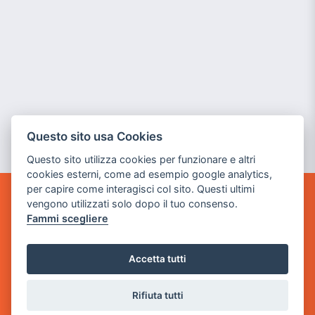
Questo sito usa Cookies
Questo sito utilizza cookies per funzionare e altri
cookies esterni, come ad esempio google analytics,
per capire come interagisci col sito. Questi ultimi
vengono utilizzati solo dopo il tuo consenso.
GAME WARP
Fammi scegliere
BY POWER GAME SRL
Sede Legale
Accetta tutti
via Villaggio dei Platani, 3
- 25014 Castenedolo, Brescia
Rifiuta tutti
Sede Operativa