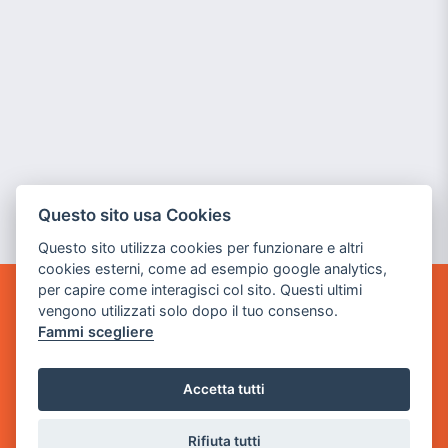
Questo sito usa Cookies
Questo sito utilizza cookies per funzionare e altri
cookies esterni, come ad esempio google analytics,
per capire come interagisci col sito. Questi ultimi
vengono utilizzati solo dopo il tuo consenso.
GAME WARP
BY POWER GAME SRL
Fammi scegliere
Sede Legale
Accetta tutti
via Villaggio dei Platani, 3
- 25014 Castenedolo, Brescia
Rifiuta tutti