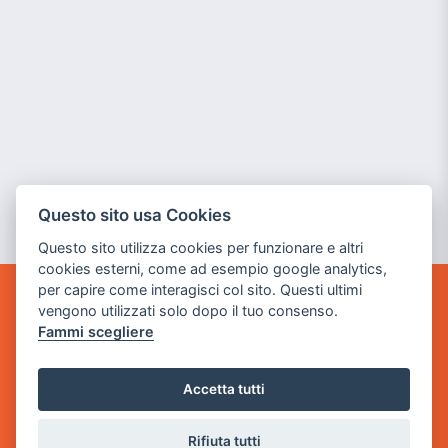
Questo sito usa Cookies
Questo sito utilizza cookies per funzionare e altri
cookies esterni, come ad esempio google analytics,
per capire come interagisci col sito. Questi ultimi
vengono utilizzati solo dopo il tuo consenso.
GAME WARP
BY POWER GAME SRL
Fammi scegliere
Sede Legale
Accetta tutti
via Villaggio dei Platani, 3
- 25014 Castenedolo, Brescia
Rifiuta tutti