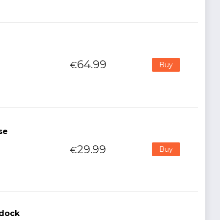
64.99
€
Buy
se
29.99
€
Buy
rdock