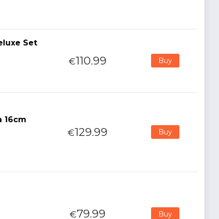
eluxe Set
110.99
€
Buy
a 16cm
129.99
€
Buy
79.99
€
Buy