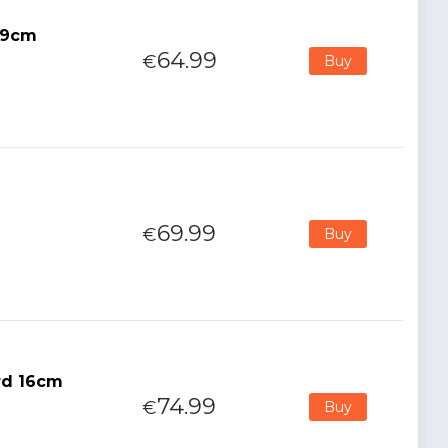
 19cm
64.99
€
Buy
69.99
€
Buy
rd 16cm
74.99
€
Buy