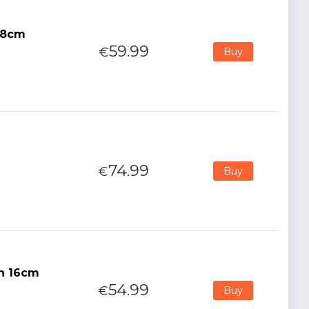
y 8cm
59.99
€
Buy
74.99
€
Buy
n 16cm
54.99
€
Buy