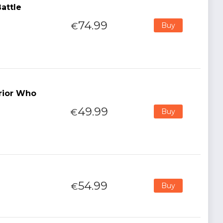
attle
74.99
€
Buy
rior Who
49.99
€
Buy
54.99
€
Buy