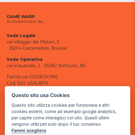
GAME WARP
BY POWER GAME SRL
Sede Legale
via Villaggio dei Platani, 3
- 25014 Castenedolo, Brescia
Sede Operativa
via Industriale, 2 - 25082 Botticino, BS
Partita iva 03308130982
Cod. SDI: USAL8PV
CONTATTI
Questo sito usa Cookies
e-mail:
info@powergame.it
Questo sito utilizza cookies per funzionare e altri
tel.: +39 030 376 2377
cookies esterni, come ad esempio google analytics,
tel.: +39 030 336 6259
per capire come interagisci col sito. Questi ultimi
pec:
powergamesrl@legalmail.it
vengono utilizzati solo dopo il tuo consenso.
Fammi scegliere
LINK UTILI