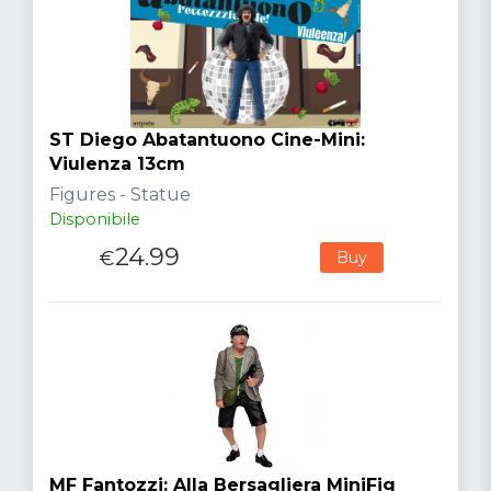
ST Diego Abatantuono Cine-Mini:
Viulenza 13cm
Figures - Statue
Disponibile
24.99
€
Buy
MF Fantozzi: Alla Bersagliera MiniFig