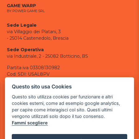
GAME WARP
BY POWER GAME SRL
Sede Legale
via Villaggio dei Platani, 3
- 25014 Castenedolo, Brescia
Sede Operativa
via Industriale, 2 - 25082 Botticino, BS
Partita iva 03308130982
Cod. SDI: USAL8PV
CONTATTI
Questo sito usa Cookies
e-mail:
info@powergame.it
Questo sito utilizza cookies per funzionare e altri
tel.: +39 030 376 2377
cookies esterni, come ad esempio google analytics,
tel.: +39 030 336 6259
per capire come interagisci col sito. Questi ultimi
pec:
powergamesrl@legalmail.it
vengono utilizzati solo dopo il tuo consenso.
Fammi scegliere
LINK UTILI
Chi siamo
Informazioni generali