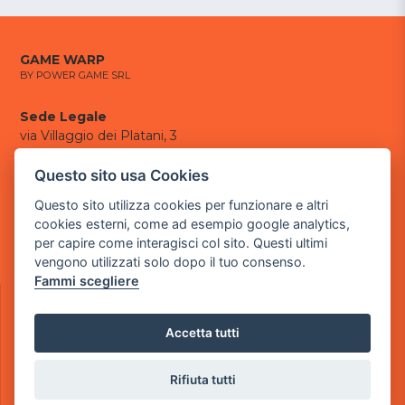
GAME WARP
BY POWER GAME SRL
Sede Legale
via Villaggio dei Platani, 3
- 25014 Castenedolo, Brescia
Questo sito usa Cookies
Sede Operativa
Questo sito utilizza cookies per funzionare e altri
via Industriale, 2 - 25082 Botticino, BS
cookies esterni, come ad esempio google analytics,
Partita iva 03308130982
per capire come interagisci col sito. Questi ultimi
Cod. SDI: USAL8PV
vengono utilizzati solo dopo il tuo consenso.
Fammi scegliere
CONTATTI
e-mail:
info@powergame.it
tel.: +39 030 376 2377
Accetta tutti
tel.: +39 030 336 6259
pec:
powergamesrl@legalmail.it
Rifiuta tutti
LINK UTILI