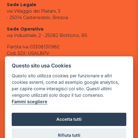
Sede Legale
via Villaggio dei Platani, 3
- 25014 Castenedolo, Brescia
Sede Operativa
via Industriale, 2 - 25082 Botticino, BS
Partita iva 03308130982
Cod. SDI: USAL8PV
CONTATTI
Questo sito usa Cookies
e-mail:
info@powergame.it
Questo sito utilizza cookies per funzionare e altri
tel.: +39 030 376 2377
cookies esterni, come ad esempio google analytics,
tel.: +39 030 336 6259
per capire come interagisci col sito. Questi ultimi
pec:
powergamesrl@legalmail.it
vengono utilizzati solo dopo il tuo consenso.
Fammi scegliere
LINK UTILI
Chi siamo
Informazioni generali
Accetta tutti
Informativa Privacy
Informativa sui cookies
Rifiuta tutti