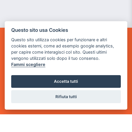
Questo sito usa Cookies
Questo sito utilizza cookies per funzionare e altri
GAME WARP
cookies esterni, come ad esempio google analytics,
BY POWER GAME SRL
per capire come interagisci col sito. Questi ultimi
vengono utilizzati solo dopo il tuo consenso.
Sede Legale
Fammi scegliere
via Villaggio dei Platani, 3
- 25014 Castenedolo, Brescia
Accetta tutti
Sede Operativa
via Industriale, 2 - 25082 Botticino, BS
Rifiuta tutti
Partita iva 03308130982
Cod. SDI: USAL8PV
CONTATTI
e-mail:
info@powergame.it
tel.: +39 030 376 2377