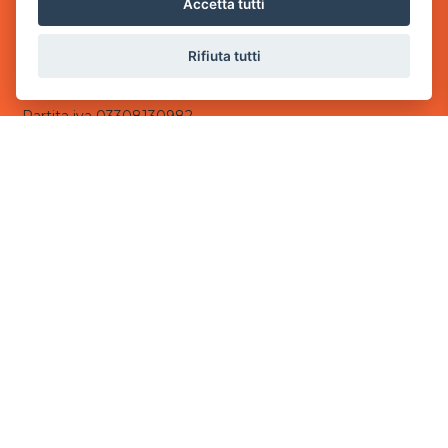
Accetta tutti
- 25014 Castenedolo, Brescia
Rifiuta tutti
Sede Operativa
via Industriale, 2 - 25082 Botticino, BS
Partita iva 03308130982
Cod. SDI: USAL8PV
CONTATTI
e-mail:
info@powergame.it
tel.: +39 030 376 2377
tel.: +39 030 336 6259
pec:
powergamesrl@legalmail.it
LINK UTILI
Chi siamo
Informazioni generali
Informativa Privacy
Informativa sui cookies
©
2026
Power Game srl
- Tutti i diritti sono riservati.