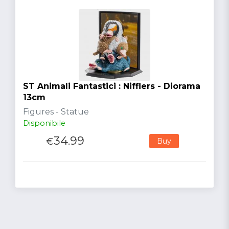
ST Animali Fantastici : Nifflers - Diorama
13cm
Figures - Statue
Disponibile
34.99
€
Buy