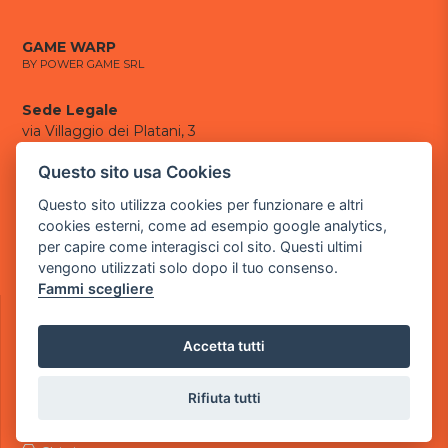
GAME WARP
BY POWER GAME SRL
Sede Legale
via Villaggio dei Platani, 3
- 25014 Castenedolo, Brescia
Questo sito usa Cookies
Sede Operativa
Questo sito utilizza cookies per funzionare e altri
via Industriale, 2 - 25082 Botticino, BS
cookies esterni, come ad esempio google analytics,
per capire come interagisci col sito. Questi ultimi
Partita iva 03308130982
vengono utilizzati solo dopo il tuo consenso.
Cod. SDI: USAL8PV
Fammi scegliere
CONTATTI
e-mail:
info@powergame.it
Accetta tutti
tel.: +39 030 376 2377
tel.: +39 030 336 6259
pec:
powergamesrl@legalmail.it
Rifiuta tutti
LINK UTILI