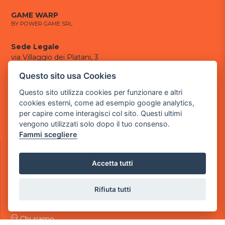
GAME WARP
BY POWER GAME SRL
Sede Legale
via Villaggio dei Platani, 3
- 25014 Castenedolo, Brescia
Questo sito usa Cookies
Sede Operativa
Questo sito utilizza cookies per funzionare e altri
via Industriale, 2 - 25082 Botticino, BS
cookies esterni, come ad esempio google analytics,
per capire come interagisci col sito. Questi ultimi
Partita iva 03308130982
vengono utilizzati solo dopo il tuo consenso.
Cod. SDI: USAL8PV
Fammi scegliere
CONTATTI
e-mail:
info@powergame.it
Accetta tutti
tel.: +39 030 376 2377
tel.: +39 030 336 6259
pec:
powergamesrl@legalmail.it
Rifiuta tutti
LINK UTILI
Chi siamo