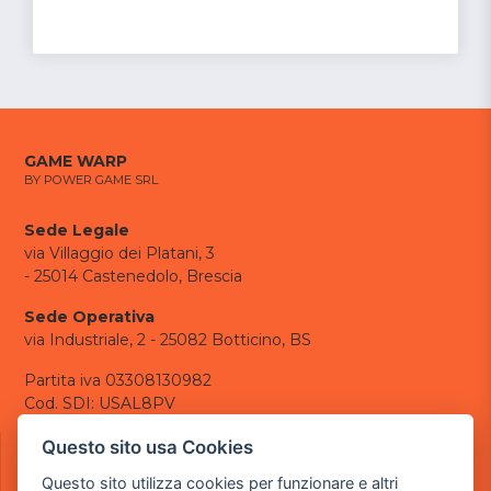
GAME WARP
BY POWER GAME SRL
Sede Legale
via Villaggio dei Platani, 3
- 25014 Castenedolo, Brescia
Sede Operativa
via Industriale, 2 - 25082 Botticino, BS
Partita iva 03308130982
Cod. SDI: USAL8PV
CONTATTI
Questo sito usa Cookies
e-mail:
info@powergame.it
Questo sito utilizza cookies per funzionare e altri