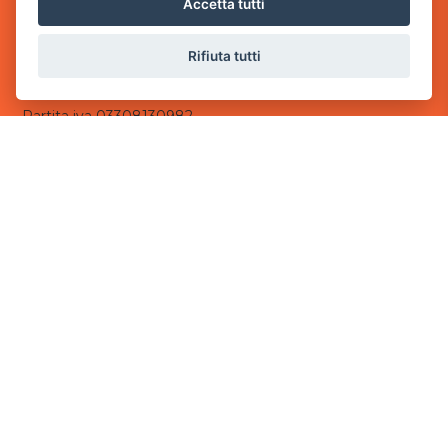
Accetta tutti
- 25014 Castenedolo, Brescia
Rifiuta tutti
Sede Operativa
via Industriale, 2 - 25082 Botticino, BS
Partita iva 03308130982
Cod. SDI: USAL8PV
CONTATTI
e-mail:
info@powergame.it
tel.: +39 030 376 2377
tel.: +39 030 336 6259
pec:
powergamesrl@legalmail.it
LINK UTILI
Chi siamo
Informazioni generali
Informativa Privacy
Informativa sui cookies
©
2026
Power Game srl
- Tutti i diritti sono riservati.