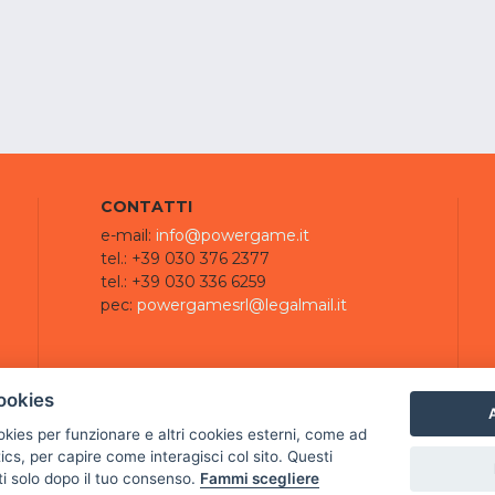
CONTATTI
e-mail:
info@powergame.it
tel.: +39 030 376 2377
tel.: +39 030 336 6259
pec:
powergamesrl@legalmail.it
ookies
A
ookies per funzionare e altri cookies esterni, come ad
cs, per capire come interagisci col sito. Questi
ti solo dopo il tuo consenso.
Fammi scegliere