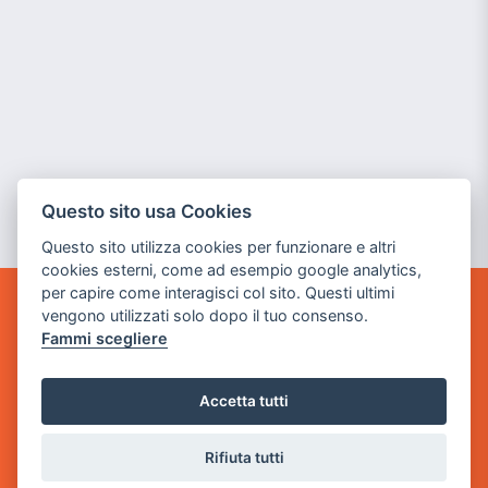
Questo sito usa Cookies
Questo sito utilizza cookies per funzionare e altri
cookies esterni, come ad esempio google analytics,
per capire come interagisci col sito. Questi ultimi
vengono utilizzati solo dopo il tuo consenso.
GAME WARP
Fammi scegliere
BY POWER GAME SRL
Sede Legale
Accetta tutti
via Villaggio dei Platani, 3
- 25014 Castenedolo, Brescia
Rifiuta tutti
Sede Operativa