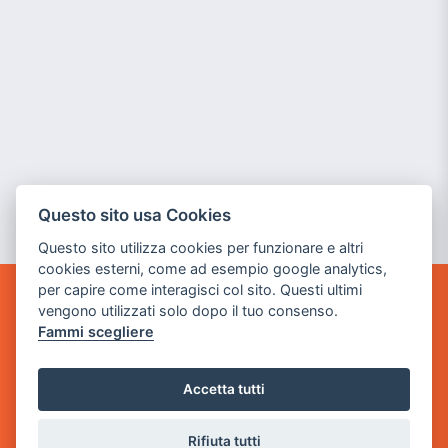
Questo sito usa Cookies
Questo sito utilizza cookies per funzionare e altri
cookies esterni, come ad esempio google analytics,
per capire come interagisci col sito. Questi ultimi
vengono utilizzati solo dopo il tuo consenso.
GAME WARP
BY POWER GAME SRL
Fammi scegliere
Sede Legale
Accetta tutti
via Villaggio dei Platani, 3
- 25014 Castenedolo, Brescia
Rifiuta tutti