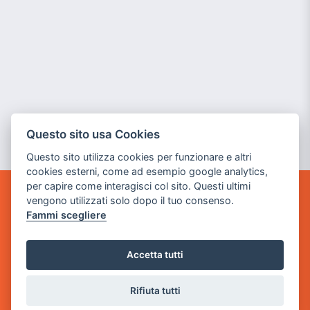
Questo sito usa Cookies
Questo sito utilizza cookies per funzionare e altri
cookies esterni, come ad esempio google analytics,
per capire come interagisci col sito. Questi ultimi
vengono utilizzati solo dopo il tuo consenso.
GAME WARP
Fammi scegliere
BY POWER GAME SRL
Sede Legale
Accetta tutti
via Villaggio dei Platani, 3
- 25014 Castenedolo, Brescia
Rifiuta tutti
Sede Operativa