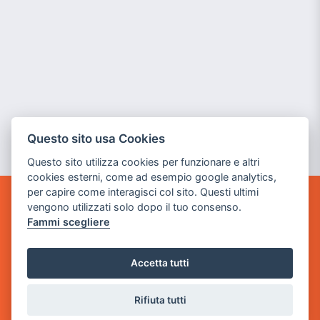
Questo sito usa Cookies
Questo sito utilizza cookies per funzionare e altri
cookies esterni, come ad esempio google analytics,
per capire come interagisci col sito. Questi ultimi
vengono utilizzati solo dopo il tuo consenso.
GAME WARP
Fammi scegliere
BY POWER GAME SRL
Sede Legale
Accetta tutti
via Villaggio dei Platani, 3
- 25014 Castenedolo, Brescia
Rifiuta tutti
Sede Operativa