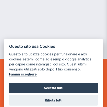
Questo sito usa Cookies
Questo sito utilizza cookies per funzionare e altri
cookies esterni, come ad esempio google analytics,
per capire come interagisci col sito. Questi ultimi
vengono utilizzati solo dopo il tuo consenso.
GAME WARP
Fammi scegliere
BY POWER GAME SRL
Sede Legale
Accetta tutti
via Villaggio dei Platani, 3
- 25014 Castenedolo, Brescia
Rifiuta tutti
Sede Operativa