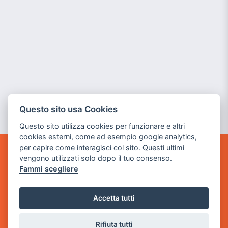
Questo sito usa Cookies
Questo sito utilizza cookies per funzionare e altri
cookies esterni, come ad esempio google analytics,
per capire come interagisci col sito. Questi ultimi
vengono utilizzati solo dopo il tuo consenso.
GAME WARP
BY POWER GAME SRL
Fammi scegliere
Sede Legale
Accetta tutti
via Villaggio dei Platani, 3
- 25014 Castenedolo, Brescia
Rifiuta tutti