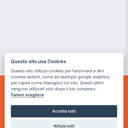
Questo sito usa Cookies
Questo sito utilizza cookies per funzionare e altri
cookies esterni, come ad esempio google analytics,
per capire come interagisci col sito. Questi ultimi
vengono utilizzati solo dopo il tuo consenso.
GAME WARP
BY POWER GAME SRL
Fammi scegliere
Sede Legale
Accetta tutti
via Villaggio dei Platani, 3
- 25014 Castenedolo, Brescia
Rifiuta tutti