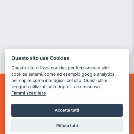
Questo sito usa Cookies
Questo sito utilizza cookies per funzionare e altri
cookies esterni, come ad esempio google analytics,
per capire come interagisci col sito. Questi ultimi
vengono utilizzati solo dopo il tuo consenso.
GAME WARP
Fammi scegliere
BY POWER GAME SRL
Sede Legale
Accetta tutti
via Villaggio dei Platani, 3
- 25014 Castenedolo, Brescia
Rifiuta tutti
Sede Operativa