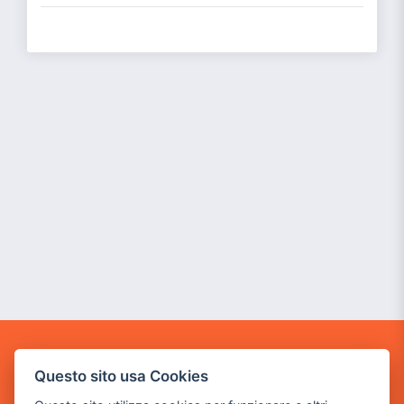
GAME WARP
Questo sito usa Cookies
BY POWER GAME SRL