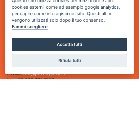
Questo sito utilizza cookies per funzionare e altri
Sede Legale
cookies esterni, come ad esempio google analytics,
via Villaggio dei Platani, 3
per capire come interagisci col sito. Questi ultimi
- 25014 Castenedolo, Brescia
vengono utilizzati solo dopo il tuo consenso.
Fammi scegliere
Sede Operativa
via Industriale, 2 - 25082 Botticino, BS
Accetta tutti
Partita iva 03308130982
Cod. SDI: USAL8PV
Rifiuta tutti
CONTATTI
e-mail:
info@powergame.it
tel.: +39 030 376 2377
tel.: +39 030 336 6259
pec:
powergamesrl@legalmail.it
LINK UTILI
Chi siamo
Informazioni generali
Informativa Privacy
Informativa sui cookies