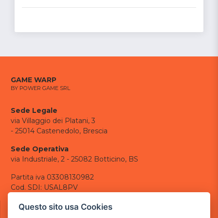
GAME WARP
BY POWER GAME SRL
Sede Legale
via Villaggio dei Platani, 3
- 25014 Castenedolo, Brescia
Sede Operativa
via Industriale, 2 - 25082 Botticino, BS
Partita iva 03308130982
Cod. SDI: USAL8PV
CONTATTI
Questo sito usa Cookies
e-mail:
info@powergame.it