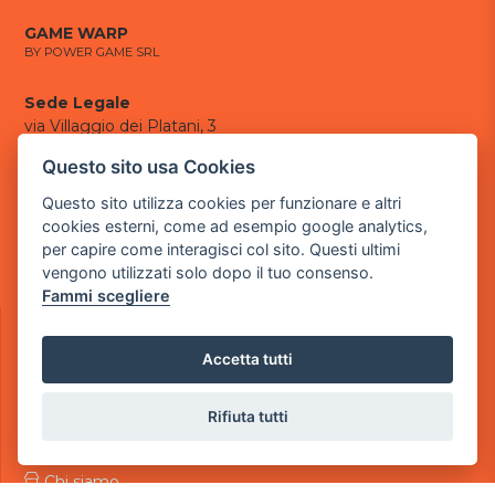
GAME WARP
BY POWER GAME SRL
Sede Legale
via Villaggio dei Platani, 3
- 25014 Castenedolo, Brescia
Questo sito usa Cookies
Sede Operativa
Questo sito utilizza cookies per funzionare e altri
via Industriale, 2 - 25082 Botticino, BS
cookies esterni, come ad esempio google analytics,
per capire come interagisci col sito. Questi ultimi
Partita iva 03308130982
vengono utilizzati solo dopo il tuo consenso.
Cod. SDI: USAL8PV
Fammi scegliere
CONTATTI
e-mail:
info@powergame.it
Accetta tutti
tel.: +39 030 376 2377
tel.: +39 030 336 6259
pec:
powergamesrl@legalmail.it
Rifiuta tutti
LINK UTILI
Chi siamo