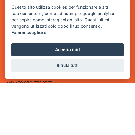
Questo sito utilizza cookies per funzionare e altri
Sede Legale
cookies esterni, come ad esempio google analytics,
via Villaggio dei Platani, 3
per capire come interagisci col sito. Questi ultimi
- 25014 Castenedolo, Brescia
vengono utilizzati solo dopo il tuo consenso.
Fammi scegliere
Sede Operativa
via Industriale, 2 - 25082 Botticino, BS
Accetta tutti
Partita iva 03308130982
Cod. SDI: USAL8PV
Rifiuta tutti
CONTATTI
e-mail:
info@powergame.it
tel.: +39 030 376 2377
tel.: +39 030 336 6259
pec:
powergamesrl@legalmail.it
LINK UTILI
Chi siamo
Informazioni generali
Informativa Privacy
Informativa sui cookies