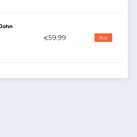
 John
59.99
€
Buy