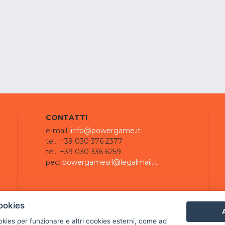
CONTATTI
e-mail:
info@powergame.it
tel.: +39 030 376 2377
tel.: +39 030 336 6259
pec:
powergamesrl@legalmail.it
ookies
A
ookies per funzionare e altri cookies esterni, come ad