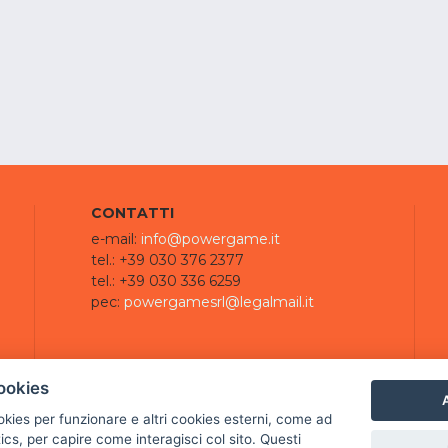
CONTATTI
e-mail:
info@powergame.it
tel.: +39 030 376 2377
tel.: +39 030 336 6259
pec:
powergamesrl@legalmail.it
ookies
A
ookies per funzionare e altri cookies esterni, come ad
cs, per capire come interagisci col sito. Questi