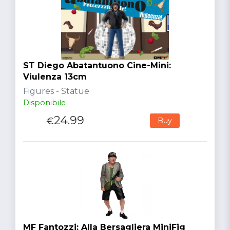
ST Diego Abatantuono Cine-Mini:
Viulenza 13cm
Figures - Statue
Disponibile
24.99
€
Buy
MF Fantozzi: Alla Bersagliera MiniFig