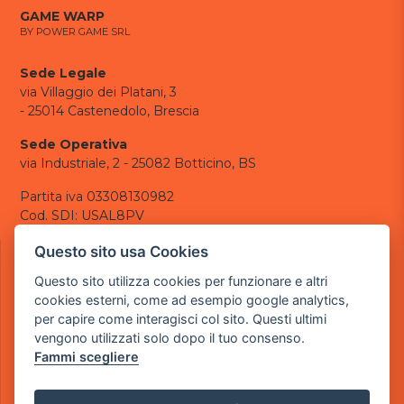
GAME WARP
BY POWER GAME SRL
Sede Legale
via Villaggio dei Platani, 3
- 25014 Castenedolo, Brescia
Sede Operativa
via Industriale, 2 - 25082 Botticino, BS
Partita iva 03308130982
Cod. SDI: USAL8PV
CONTATTI
Questo sito usa Cookies
e-mail:
info@powergame.it
Questo sito utilizza cookies per funzionare e altri
tel.: +39 030 376 2377
cookies esterni, come ad esempio google analytics,
tel.: +39 030 336 6259
per capire come interagisci col sito. Questi ultimi
pec:
powergamesrl@legalmail.it
vengono utilizzati solo dopo il tuo consenso.
Fammi scegliere
LINK UTILI
Chi siamo
Informazioni generali