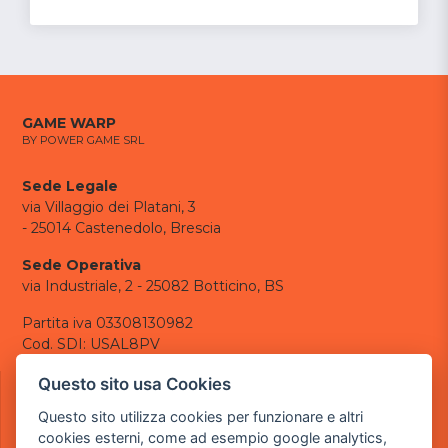
GAME WARP
BY POWER GAME SRL
Sede Legale
via Villaggio dei Platani, 3
- 25014 Castenedolo, Brescia
Sede Operativa
via Industriale, 2 - 25082 Botticino, BS
Partita iva 03308130982
Cod. SDI: USAL8PV
CONTATTI
Questo sito usa Cookies
e-mail:
info@powergame.it
Questo sito utilizza cookies per funzionare e altri
tel.: +39 030 376 2377
cookies esterni, come ad esempio google analytics,
tel.: +39 030 336 6259