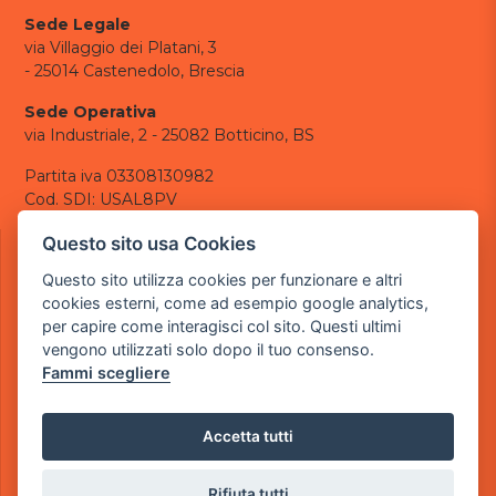
Sede Legale
via Villaggio dei Platani, 3
- 25014 Castenedolo, Brescia
Sede Operativa
via Industriale, 2 - 25082 Botticino, BS
Partita iva 03308130982
Cod. SDI: USAL8PV
CONTATTI
Questo sito usa Cookies
e-mail:
info@powergame.it
Questo sito utilizza cookies per funzionare e altri
tel.: +39 030 376 2377
cookies esterni, come ad esempio google analytics,
tel.: +39 030 336 6259
per capire come interagisci col sito. Questi ultimi
pec:
powergamesrl@legalmail.it
vengono utilizzati solo dopo il tuo consenso.
Fammi scegliere
LINK UTILI
Chi siamo
Informazioni generali
Accetta tutti
Informativa Privacy
Informativa sui cookies
Rifiuta tutti