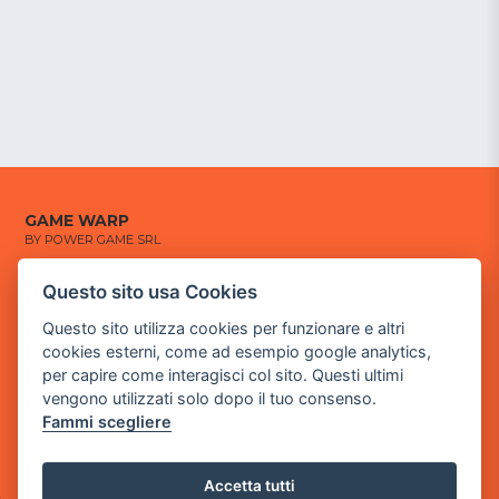
GAME WARP
BY POWER GAME SRL
Questo sito usa Cookies
Sede Legale
via Villaggio dei Platani, 3
Questo sito utilizza cookies per funzionare e altri
- 25014 Castenedolo, Brescia
cookies esterni, come ad esempio google analytics,
per capire come interagisci col sito. Questi ultimi
Sede Operativa
vengono utilizzati solo dopo il tuo consenso.
via Industriale, 2 - 25082 Botticino, BS
Fammi scegliere
Partita iva 03308130982
Cod. SDI: USAL8PV
Accetta tutti