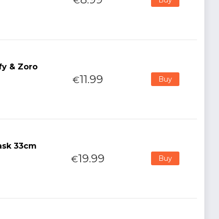
€
fy & Zoro
11.99
€
Buy
Mask 33cm
19.99
€
Buy