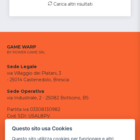
Carica altri risultati
GAME WARP
BY POWER GAME SRL
Sede Legale
via Villaggio dei Platani, 3
- 25014 Castenedolo, Brescia
Sede Operativa
via Industriale, 2 - 25082 Botticino, BS
Partita iva 03308130982
Cod. SDI: USAL8PV
CONTATTI
Questo sito usa Cookies
e-mail:
info@powergame.it
Questo sito utilizza cookies per funzionare e altri