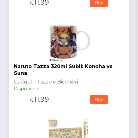
11.99
€
Buy
Naruto Tazza 320ml Subli: Konoha vs
Suna
Gadget - Tazze e Bicchieri
Disponibile
11.99
€
Buy