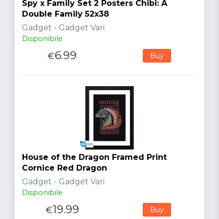
Spy x Family Set 2 Posters Chibi: A
Double Family 52x38
Gadget - Gadget Vari
Disponibile
6.99
€
Buy
House of the Dragon Framed Print
Cornice Red Dragon
Gadget - Gadget Vari
Disponibile
19.99
€
Buy