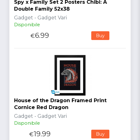
Spy x Family Set 2 Posters Chibi: A
Double Family 52x38
Gadget - Gadget Vari
Disponibile
6.99
€
Buy
House of the Dragon Framed Print
Cornice Red Dragon
Gadget - Gadget Vari
Disponibile
19.99
€
Buy