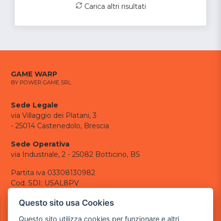
Carica altri risultati
GAME WARP
BY POWER GAME SRL
Sede Legale
via Villaggio dei Platani, 3
- 25014 Castenedolo, Brescia
Sede Operativa
via Industriale, 2 - 25082 Botticino, BS
Partita iva 03308130982
Cod. SDI: USAL8PV
CONTATTI
Questo sito usa Cookies
e-mail:
info@powergame.it
Questo sito utilizza cookies per funzionare e altri