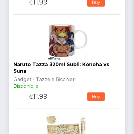
11.99
€
Buy
Naruto Tazza 320ml Subli: Konoha vs
Suna
Gadget - Tazze e Bicchieri
Disponibile
11.99
€
Buy