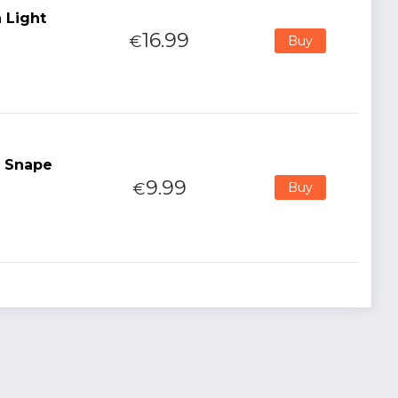
 Light
16.99
€
Buy
s Snape
9.99
€
Buy