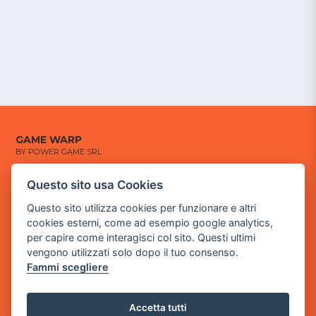
GAME WARP
BY POWER GAME SRL
Questo sito usa Cookies
Sede Legale
via Villaggio dei Platani, 3
Questo sito utilizza cookies per funzionare e altri
- 25014 Castenedolo, Brescia
cookies esterni, come ad esempio google analytics,
per capire come interagisci col sito. Questi ultimi
Sede Operativa
vengono utilizzati solo dopo il tuo consenso.
via Industriale, 2 - 25082 Botticino, BS
Fammi scegliere
Partita iva 03308130982
Cod. SDI: USAL8PV
Accetta tutti