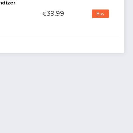
ndizer
39.99
€
Buy