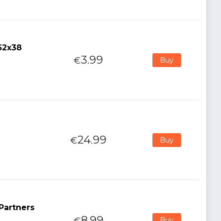
52x38
3.99
€
Buy
24.99
€
Buy
Partners
8.99
€
Buy