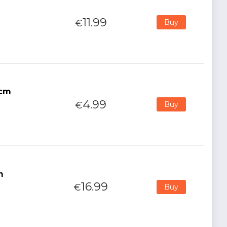
11.99
€
Buy
8cm
4.99
€
Buy
m
16.99
€
Buy