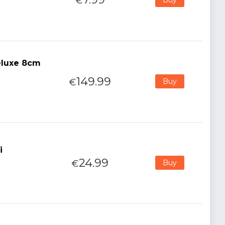
€
eluxe 8cm
149.99
€
Buy
i
24.99
€
Buy