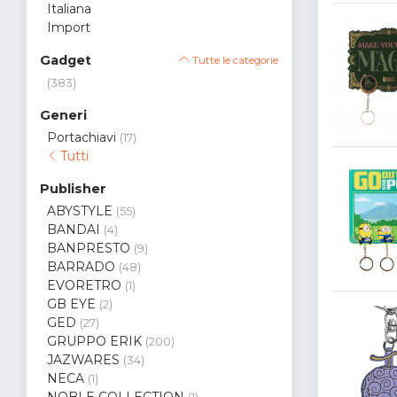
Italiana
Import
Gadget
Tutte le categorie
(383)
Generi
Portachiavi
(17)
Tutti
Publisher
ABYSTYLE
(55)
BANDAI
(4)
BANPRESTO
(9)
BARRADO
(48)
EVORETRO
(1)
GB EYE
(2)
GED
(27)
GRUPPO ERIK
(200)
JAZWARES
(34)
NECA
(1)
NOBLE COLLECTION