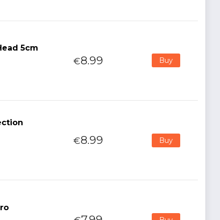
 Head 5cm
8.99
€
Buy
ection
8.99
€
Buy
oro
7.99
Buy