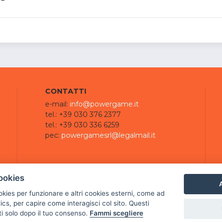
CONTATTI
e-mail:
info@powergame.it
tel.: +39 030 376 2377
tel.: +39 030 336 6259
pec:
powergamesrl@legalmail.it
ookies
A
ookies per funzionare e altri cookies esterni, come ad
cs, per capire come interagisci col sito. Questi
ti solo dopo il tuo consenso.
Fammi scegliere