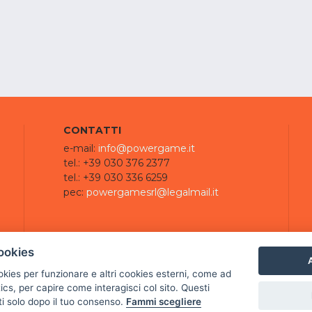
CONTATTI
e-mail:
info@powergame.it
tel.: +39 030 376 2377
tel.: +39 030 336 6259
pec:
powergamesrl@legalmail.it
ookies
A
ookies per funzionare e altri cookies esterni, come ad
cs, per capire come interagisci col sito. Questi
ti solo dopo il tuo consenso.
Fammi scegliere