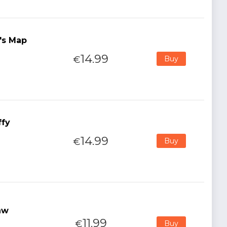
's Map
14.99
€
Buy
ffy
14.99
€
Buy
aw
11.99
€
Buy