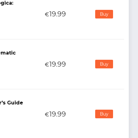
gica:
19.99
€
Buy
ematic
19.99
€
Buy
r's Guide
19.99
€
Buy