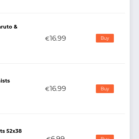
aruto &
16.99
€
Buy
ists
16.99
€
Buy
ts 52x38
6.99
Buy