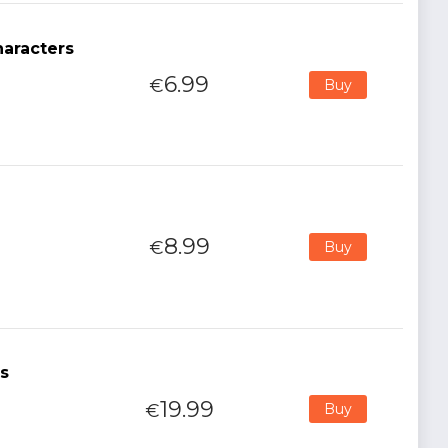
haracters
6.99
€
Buy
8.99
€
Buy
s
19.99
€
Buy