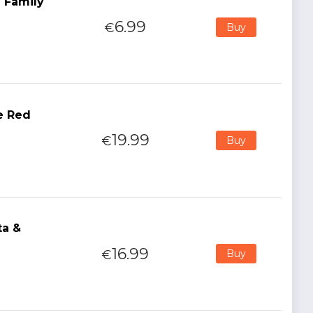
e Family
6.99
€
Buy
e Red
19.99
€
Buy
ta &
16.99
€
Buy