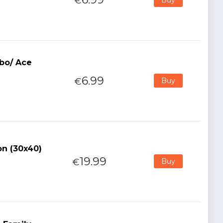
€
abo/ Ace
6.99
€
Buy
on (30x40)
19.99
€
Buy